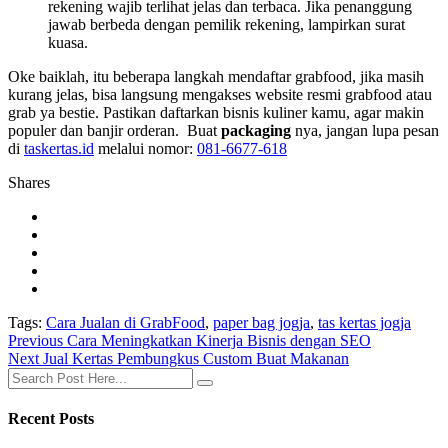
rekening wajib terlihat jelas dan terbaca. Jika penanggung
jawab berbeda dengan pemilik rekening, lampirkan surat
kuasa.
Oke baiklah, itu beberapa langkah mendaftar grabfood, jika masih
kurang jelas, bisa langsung mengakses website resmi grabfood atau
grab ya bestie. Pastikan daftarkan bisnis kuliner kamu, agar makin
populer dan banjir orderan. Buat
packaging
nya, jangan lupa pesan
di
taskertas.id
melalui nomor:
081-6677-618
Shares
Tags:
Cara Jualan di GrabFood
,
paper bag jogja
,
tas kertas jogja
Post
Previous
Previous
Cara Meningkatkan Kinerja Bisnis dengan SEO
Next
post:
Next
Jual Kertas Pembungkus Custom Buat Makanan
navigation
post:
Recent Posts