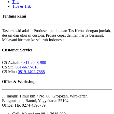
Tips
Tips & Trik
Tentang kami
Taskertas.id adalah Produsen pembuatan Tas Kertas dengan jumlah,
desain dan ukuran custom. Proses cepat dengan harga bersaing,
Melayani kiriman ke seluruh Indonesia.
Customer Service
CS Azizah:
0811-2648-980
CS Siti:
081-6677-618
CS Min :
0819-1402-7888
Office & Workshop
Jl. Imogiri Timur km 7 No. 66, Grojokan, Wirokerten
Banguntapan, Bantul, Yogyakarta. 55194
Office: Tlp. 0274-4396759
Call:
WhatsApp: 0811-2648-980