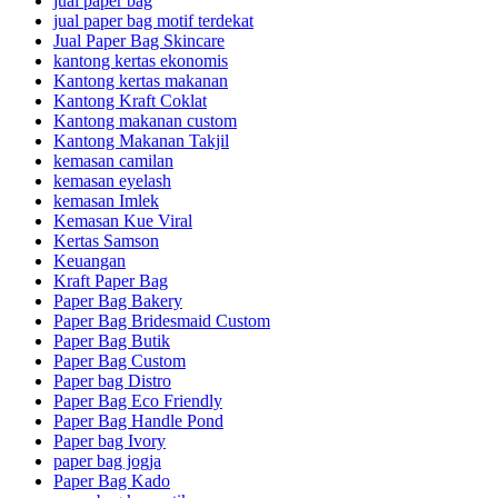
jual paper bag
jual paper bag motif terdekat
Jual Paper Bag Skincare
kantong kertas ekonomis
Kantong kertas makanan
Kantong Kraft Coklat
Kantong makanan custom
Kantong Makanan Takjil
kemasan camilan
kemasan eyelash
kemasan Imlek
Kemasan Kue Viral
Kertas Samson
Keuangan
Kraft Paper Bag
Paper Bag Bakery
Paper Bag Bridesmaid Custom
Paper Bag Butik
Paper Bag Custom
Paper bag Distro
Paper Bag Eco Friendly
Paper Bag Handle Pond
Paper bag Ivory
paper bag jogja
Paper Bag Kado