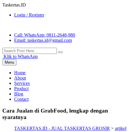
Taskertas.ID
Login / Register
Call
: WhatsApp: 0811-2648-980
Email
: taskertas.id@gmail.com
Klik to WhatsApp
Menu
Home
About
Services
Product
Blog
Contact
Cara Jualan di GrabFood, lengkap dengan
syaratnya
TASKERTAS.ID - JUAL TASKERTAS GROSIR
>
artikel