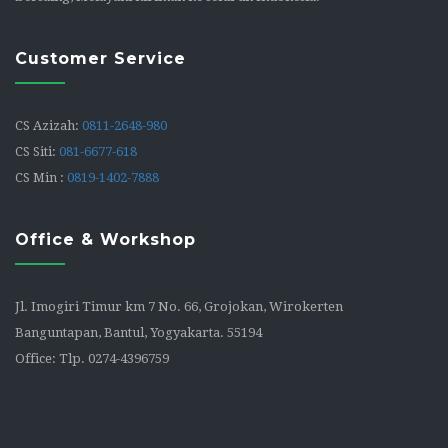
Customer Service
CS Azizah:
0811-2648-980
CS Siti:
081-6677-618
CS Min :
0819-1402-7888
Office & Workshop
Jl. Imogiri Timur km 7 No. 66, Grojokan, Wirokerten
Banguntapan, Bantul, Yogyakarta. 55194
Office: Tlp. 0274-4396759