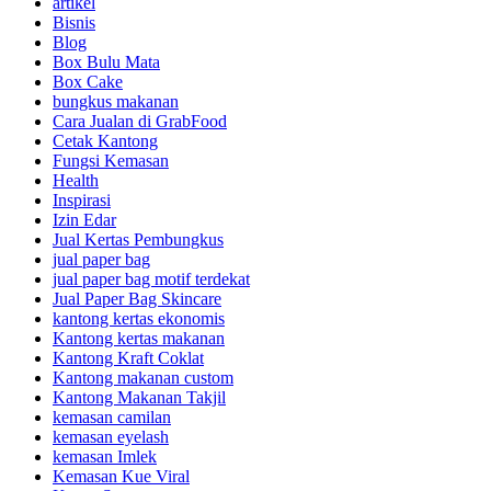
artikel
Bisnis
Blog
Box Bulu Mata
Box Cake
bungkus makanan
Cara Jualan di GrabFood
Cetak Kantong
Fungsi Kemasan
Health
Inspirasi
Izin Edar
Jual Kertas Pembungkus
jual paper bag
jual paper bag motif terdekat
Jual Paper Bag Skincare
kantong kertas ekonomis
Kantong kertas makanan
Kantong Kraft Coklat
Kantong makanan custom
Kantong Makanan Takjil
kemasan camilan
kemasan eyelash
kemasan Imlek
Kemasan Kue Viral