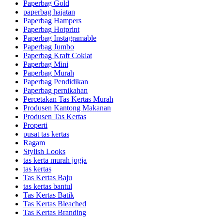
Paperbag Gold
paperbag hajatan
Paperbag Hampers
Paperbag Hotprint
Paperbag Instagramable
Paperbag Jumbo
Paperbag Kraft Coklat
Paperbag Mini
Paperbag Murah
Paperbag Pendidikan
Paperbag pernikahan
Percetakan Tas Kertas Murah
Produsen Kantong Makanan
Produsen Tas Kertas
Properti
pusat tas kertas
Ragam
Stylish Looks
tas kerta murah jogja
tas kertas
Tas Kertas Baju
tas kertas bantul
Tas Kertas Batik
Tas Kertas Bleached
Tas Kertas Branding