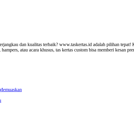
rjangkau dan kualitas terbaik? www.taskertas.id adalah pilihan tepat
 hampers, atau acara khusus, tas kertas custom bisa memberi kesan p
l Memuaskan
u