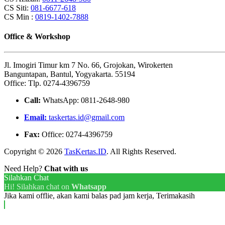
CS Siti:
081-6677-618
CS Min :
0819-1402-7888
Office & Workshop
Jl. Imogiri Timur km 7 No. 66, Grojokan, Wirokerten
Banguntapan, Bantul, Yogyakarta. 55194
Office: Tlp. 0274-4396759
Call:
WhatsApp: 0811-2648-980
Email:
taskertas.id@gmail.com
Fax:
Office: 0274-4396759
Copyright © 2026
TasKertas.ID
. All Rights Reserved.
Need Help?
Chat with us
Silahkan Chat
Hi! Silahkan chat on
Whatsapp
Jika kami offlie, akan kami balas pad jam kerja, Terimakasih