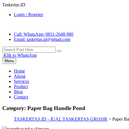
Taskertas.ID
Login / Register
Call
: WhatsApp: 0811-2648-980
Email
: taskertas.id@gmail.com
Klik to WhatsApp
Menu
Home
About
Services
Product
Blog
Contact
Category:
Paper Bag Handle Pond
TASKERTAS.ID - JUAL TASKERTAS GROSIR
>
Paper B