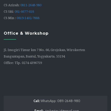
CS Azizah:
0811-2648-980
CS Siti:
081-6677-618
CS Min :
0819-1402-7888
Office & Workshop
Jl. Imogiri Timur km 7 No. 66, Grojokan, Wirokerten
Banguntapan, Bantul, Yogyakarta. 55194
Office: Tlp. 0274-4396759
Call:
WhatsApp: 0811-2648-980
Email:
taskertas.id@gmail.com