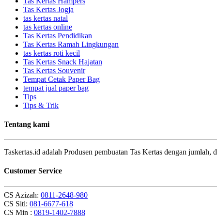
Tas Kertas Hampers
Tas Kertas Jogja
tas kertas natal
tas kertas online
Tas Kertas Pendidikan
Tas Kertas Ramah Lingkungan
tas kertas roti kecil
Tas Kertas Snack Hajatan
Tas Kertas Souvenir
Tempat Cetak Paper Bag
tempat jual paper bag
Tips
Tips & Trik
Tentang kami
Taskertas.id adalah Produsen pembuatan Tas Kertas dengan jumlah, d
Customer Service
CS Azizah:
0811-2648-980
CS Siti:
081-6677-618
CS Min :
0819-1402-7888