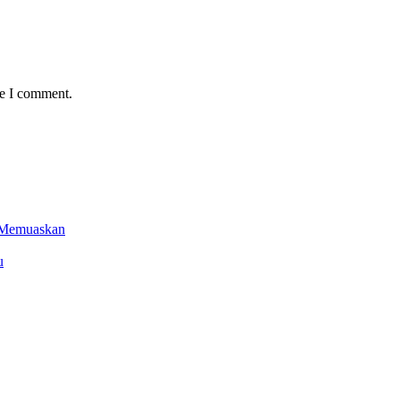
me I comment.
l Memuaskan
u