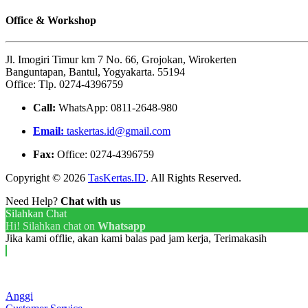
Office & Workshop
Jl. Imogiri Timur km 7 No. 66, Grojokan, Wirokerten
Banguntapan, Bantul, Yogyakarta. 55194
Office: Tlp. 0274-4396759
Call:
WhatsApp: 0811-2648-980
Email:
taskertas.id@gmail.com
Fax:
Office: 0274-4396759
Copyright © 2026
TasKertas.ID
. All Rights Reserved.
Need Help?
Chat with us
Silahkan Chat
Hi! Silahkan chat on
Whatsapp
Jika kami offlie, akan kami balas pad jam kerja, Terimakasih
Anggi