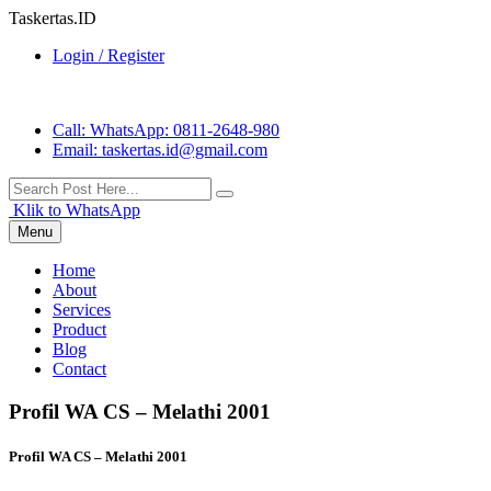
Taskertas.ID
Login / Register
Call
: WhatsApp: 0811-2648-980
Email
: taskertas.id@gmail.com
Klik to WhatsApp
Menu
Home
About
Services
Product
Blog
Contact
Profil WA CS – Melathi 2001
Profil WA CS – Melathi 2001