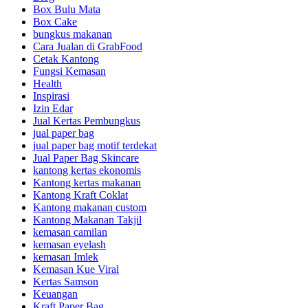
Box Bulu Mata
Box Cake
bungkus makanan
Cara Jualan di GrabFood
Cetak Kantong
Fungsi Kemasan
Health
Inspirasi
Izin Edar
Jual Kertas Pembungkus
jual paper bag
jual paper bag motif terdekat
Jual Paper Bag Skincare
kantong kertas ekonomis
Kantong kertas makanan
Kantong Kraft Coklat
Kantong makanan custom
Kantong Makanan Takjil
kemasan camilan
kemasan eyelash
kemasan Imlek
Kemasan Kue Viral
Kertas Samson
Keuangan
Kraft Paper Bag