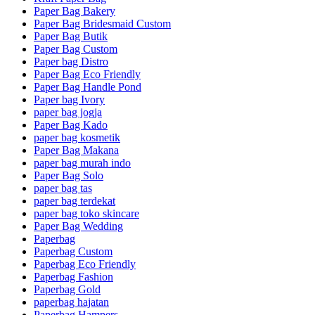
Paper Bag Bakery
Paper Bag Bridesmaid Custom
Paper Bag Butik
Paper Bag Custom
Paper bag Distro
Paper Bag Eco Friendly
Paper Bag Handle Pond
Paper bag Ivory
paper bag jogja
Paper Bag Kado
paper bag kosmetik
Paper Bag Makana
paper bag murah indo
Paper Bag Solo
paper bag tas
paper bag terdekat
paper bag toko skincare
Paper Bag Wedding
Paperbag
Paperbag Custom
Paperbag Eco Friendly
Paperbag Fashion
Paperbag Gold
paperbag hajatan
Paperbag Hampers