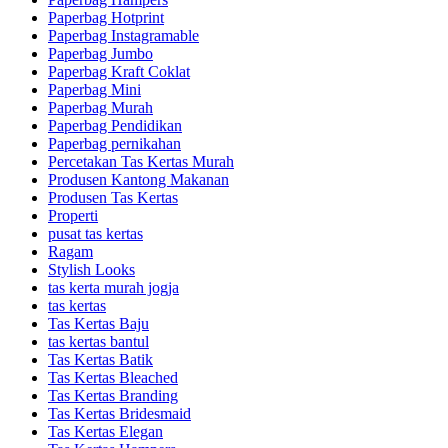
Paperbag Hotprint
Paperbag Instagramable
Paperbag Jumbo
Paperbag Kraft Coklat
Paperbag Mini
Paperbag Murah
Paperbag Pendidikan
Paperbag pernikahan
Percetakan Tas Kertas Murah
Produsen Kantong Makanan
Produsen Tas Kertas
Properti
pusat tas kertas
Ragam
Stylish Looks
tas kerta murah jogja
tas kertas
Tas Kertas Baju
tas kertas bantul
Tas Kertas Batik
Tas Kertas Bleached
Tas Kertas Branding
Tas Kertas Bridesmaid
Tas Kertas Elegan