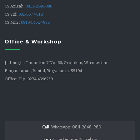
CS Azizah:
0811-2648-980
CS Siti:
081-6677-618
CS Min :
0819-1402-7888
Office & Workshop
Jl. Imogiri Timur km 7 No. 66, Grojokan, Wirokerten
Banguntapan, Bantul, Yogyakarta. 55194
Office: Tlp. 0274-4396759
Call:
WhatsApp: 0811-2648-980
Email:
taskertas.id@gmail.com