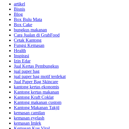
artikel
Bisnis
Blog
Box Bulu Mata
Box Cake
bungkus makanan
Cara Jualan di GrabFood
Cetak Kantong
Fungsi Kemasan
Health
Inspirasi
Izin Edar
Jual Kertas Pembungkus
jual paper bag
jual paper bag motif terdekat
Jual Paper Bag Skincare
kantong kertas ekonomis
Kantong kertas makanan
Kantong Kraft Coklat
Kantong makanan custom
Kantong Makanan Takjil
kemasan camilan
kemasan eyelash
kemasan Imlek
Kemasan Kue Viral