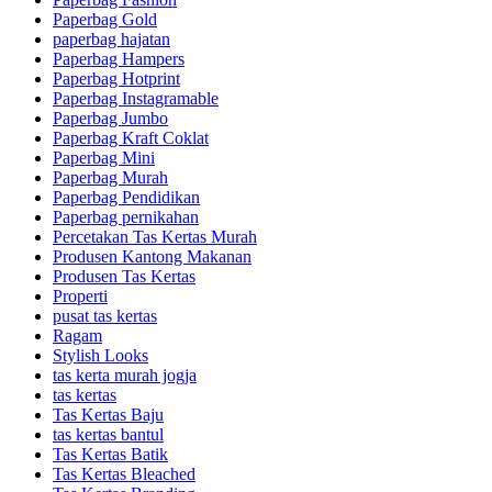
Paperbag Gold
paperbag hajatan
Paperbag Hampers
Paperbag Hotprint
Paperbag Instagramable
Paperbag Jumbo
Paperbag Kraft Coklat
Paperbag Mini
Paperbag Murah
Paperbag Pendidikan
Paperbag pernikahan
Percetakan Tas Kertas Murah
Produsen Kantong Makanan
Produsen Tas Kertas
Properti
pusat tas kertas
Ragam
Stylish Looks
tas kerta murah jogja
tas kertas
Tas Kertas Baju
tas kertas bantul
Tas Kertas Batik
Tas Kertas Bleached