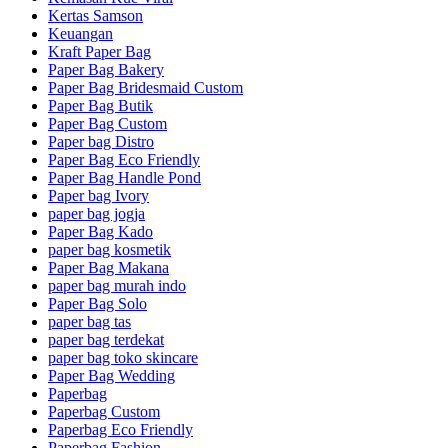
Kertas Samson
Keuangan
Kraft Paper Bag
Paper Bag Bakery
Paper Bag Bridesmaid Custom
Paper Bag Butik
Paper Bag Custom
Paper bag Distro
Paper Bag Eco Friendly
Paper Bag Handle Pond
Paper bag Ivory
paper bag jogja
Paper Bag Kado
paper bag kosmetik
Paper Bag Makana
paper bag murah indo
Paper Bag Solo
paper bag tas
paper bag terdekat
paper bag toko skincare
Paper Bag Wedding
Paperbag
Paperbag Custom
Paperbag Eco Friendly
Paperbag Fashion