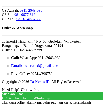
CS Azizah:
0811-2648-980
CS Siti:
081-6677-618
CS Min :
0819-1402-7888
Office & Workshop
Jl. Imogiri Timur km 7 No. 66, Grojokan, Wirokerten
Banguntapan, Bantul, Yogyakarta. 55194
Office: Tlp. 0274-4396759
Call:
WhatsApp: 0811-2648-980
Email:
taskertas.id@gmail.com
Fax:
Office: 0274-4396759
Copyright © 2026
TasKertas.ID
. All Rights Reserved.
Need Help?
Chat with us
Silahkan Chat
Hi! Silahkan chat on
Whatsapp
Jika kami offlie, akan kami balas pad jam kerja, Terimakasih