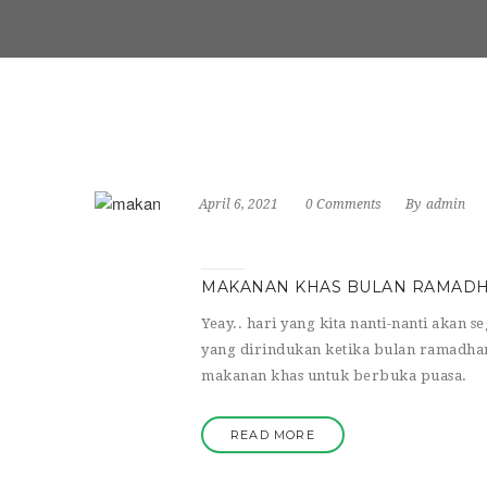
April 6, 2021
0 Comments
By
admin
MAKANAN KHAS BULAN RAMADH
Yeay.. hari yang kita nanti-nanti akan
yang dirindukan ketika bulan ramadhan 
makanan khas untuk berbuka puasa.
READ MORE