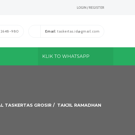
LOGIN / REGISTER
1-2648-980
Email
: taskertas.id@gmail.com
KLIK TO WHATSAPP
AL TASKERTAS GROSIR
TAKJIL RAMADHAN