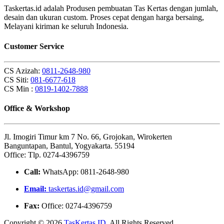
Taskertas.id adalah Produsen pembuatan Tas Kertas dengan jumlah,
desain dan ukuran custom. Proses cepat dengan harga bersaing,
Melayani kiriman ke seluruh Indonesia.
Customer Service
CS Azizah:
0811-2648-980
CS Siti:
081-6677-618
CS Min :
0819-1402-7888
Office & Workshop
Jl. Imogiri Timur km 7 No. 66, Grojokan, Wirokerten
Banguntapan, Bantul, Yogyakarta. 55194
Office: Tlp. 0274-4396759
Call:
WhatsApp: 0811-2648-980
Email:
taskertas.id@gmail.com
Fax:
Office: 0274-4396759
Copyright © 2026
TasKertas.ID
. All Rights Reserved.