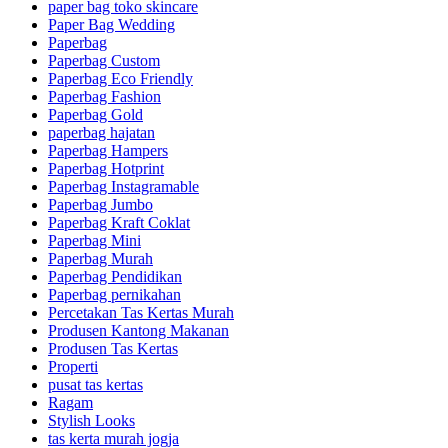
paper bag toko skincare
Paper Bag Wedding
Paperbag
Paperbag Custom
Paperbag Eco Friendly
Paperbag Fashion
Paperbag Gold
paperbag hajatan
Paperbag Hampers
Paperbag Hotprint
Paperbag Instagramable
Paperbag Jumbo
Paperbag Kraft Coklat
Paperbag Mini
Paperbag Murah
Paperbag Pendidikan
Paperbag pernikahan
Percetakan Tas Kertas Murah
Produsen Kantong Makanan
Produsen Tas Kertas
Properti
pusat tas kertas
Ragam
Stylish Looks
tas kerta murah jogja