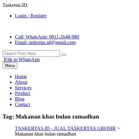
Taskertas.ID
Login / Register
Call
: WhatsApp: 0811-2648-980
Email
: taskertas.id@gmail.com
Klik to WhatsApp
Menu
Home
About
Services
Product
Blog
Contact
Tag:
Makanan khas bulan ramadhan
TASKERTAS.ID - JUAL TASKERTAS GROSIR
>
Makanan khas bulan ramadhan