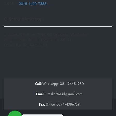
CS Min :
0819-1402-7888
Office & Workshop
Jl. Imogiri Timur km 7 No. 66, Grojokan, Wirokerten
Banguntapan, Bantul, Yogyakarta. 55194
Office: Tlp. 0274-4396759
Call:
WhatsApp: 0811-2648-980
Email:
taskertas.id@gmail.com
Fax:
Office: 0274-4396759