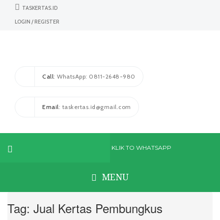
TASKERTAS.ID
LOGIN / REGISTER
Call
: WhatsApp: 0811-2648-980
Email
: taskertas.id@gmail.com
KLIK TO WHATSAPP
MENU
Tag:
Jual Kertas Pembungkus