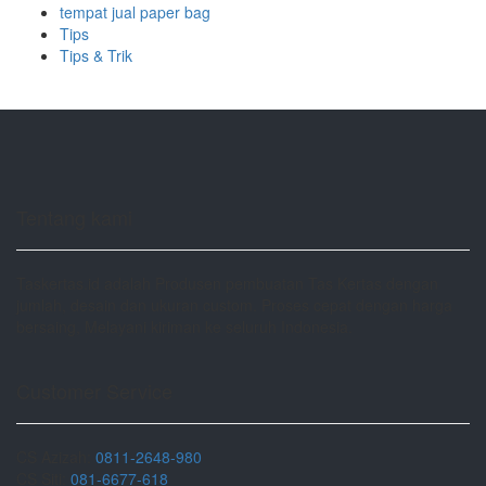
tempat jual paper bag
Tips
Tips & Trik
Tentang kami
Taskertas.id adalah Produsen pembuatan Tas Kertas dengan
jumlah, desain dan ukuran custom. Proses cepat dengan harga
bersaing, Melayani kiriman ke seluruh Indonesia.
Customer Service
CS Azizah:
0811-2648-980
CS Siti:
081-6677-618