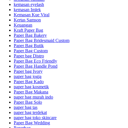
kemasan eyelash
kemasan Imlek
Kemasan Kue Viral
Kertas Samson
Keuangan
Kraft Paper Bag
Paper Bag Bakery
Paper Bag Bridesmaid Custom
Paper Bag Butik
Paper Bag Custom
Paper bag Distro
Paper Bag Eco Friendly
Paper Bag Handle Pond
Paper bag Ivory
paper bag jogja
Paper Bag Kado
paper bag kosmetik
Paper Bag Makana
paper bag murah indo
Paper Bag Solo
paper bag tas
paper bag terdekat
paper bag toko skincare
Paper Bag Wedding
Paperbag