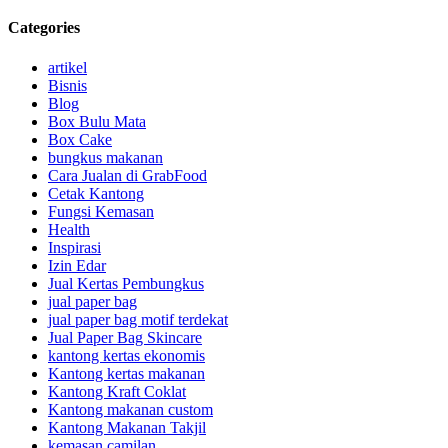
Categories
artikel
Bisnis
Blog
Box Bulu Mata
Box Cake
bungkus makanan
Cara Jualan di GrabFood
Cetak Kantong
Fungsi Kemasan
Health
Inspirasi
Izin Edar
Jual Kertas Pembungkus
jual paper bag
jual paper bag motif terdekat
Jual Paper Bag Skincare
kantong kertas ekonomis
Kantong kertas makanan
Kantong Kraft Coklat
Kantong makanan custom
Kantong Makanan Takjil
kemasan camilan