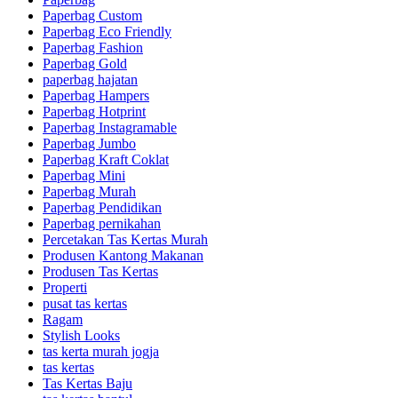
Paperbag Custom
Paperbag Eco Friendly
Paperbag Fashion
Paperbag Gold
paperbag hajatan
Paperbag Hampers
Paperbag Hotprint
Paperbag Instagramable
Paperbag Jumbo
Paperbag Kraft Coklat
Paperbag Mini
Paperbag Murah
Paperbag Pendidikan
Paperbag pernikahan
Percetakan Tas Kertas Murah
Produsen Kantong Makanan
Produsen Tas Kertas
Properti
pusat tas kertas
Ragam
Stylish Looks
tas kerta murah jogja
tas kertas
Tas Kertas Baju