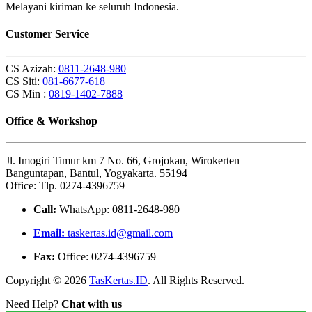
Melayani kiriman ke seluruh Indonesia.
Customer Service
CS Azizah:
0811-2648-980
CS Siti:
081-6677-618
CS Min :
0819-1402-7888
Office & Workshop
Jl. Imogiri Timur km 7 No. 66, Grojokan, Wirokerten
Banguntapan, Bantul, Yogyakarta. 55194
Office: Tlp. 0274-4396759
Call:
WhatsApp: 0811-2648-980
Email:
taskertas.id@gmail.com
Fax:
Office: 0274-4396759
Copyright © 2026
TasKertas.ID
. All Rights Reserved.
Need Help?
Chat with us