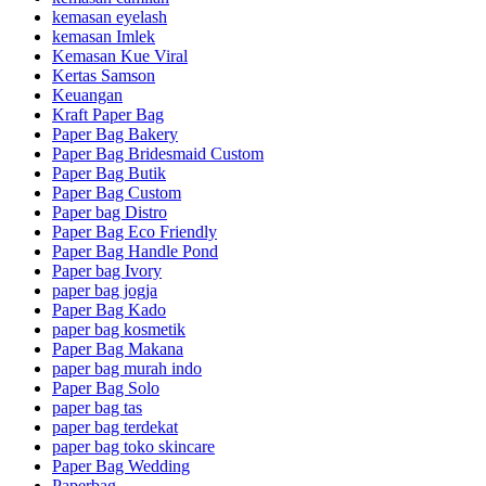
kemasan eyelash
kemasan Imlek
Kemasan Kue Viral
Kertas Samson
Keuangan
Kraft Paper Bag
Paper Bag Bakery
Paper Bag Bridesmaid Custom
Paper Bag Butik
Paper Bag Custom
Paper bag Distro
Paper Bag Eco Friendly
Paper Bag Handle Pond
Paper bag Ivory
paper bag jogja
Paper Bag Kado
paper bag kosmetik
Paper Bag Makana
paper bag murah indo
Paper Bag Solo
paper bag tas
paper bag terdekat
paper bag toko skincare
Paper Bag Wedding
Paperbag