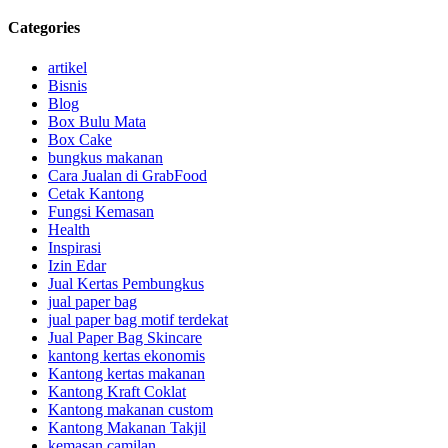
Categories
artikel
Bisnis
Blog
Box Bulu Mata
Box Cake
bungkus makanan
Cara Jualan di GrabFood
Cetak Kantong
Fungsi Kemasan
Health
Inspirasi
Izin Edar
Jual Kertas Pembungkus
jual paper bag
jual paper bag motif terdekat
Jual Paper Bag Skincare
kantong kertas ekonomis
Kantong kertas makanan
Kantong Kraft Coklat
Kantong makanan custom
Kantong Makanan Takjil
kemasan camilan