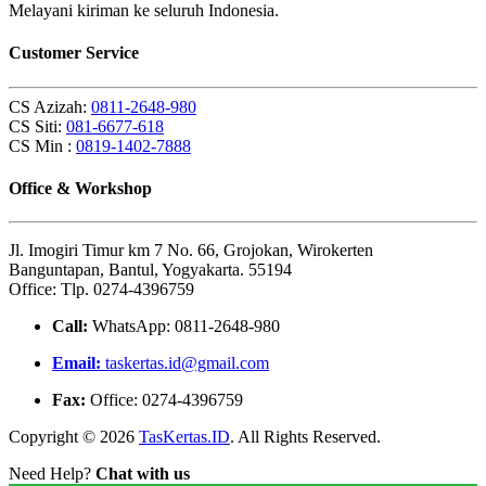
Melayani kiriman ke seluruh Indonesia.
Customer Service
CS Azizah:
0811-2648-980
CS Siti:
081-6677-618
CS Min :
0819-1402-7888
Office & Workshop
Jl. Imogiri Timur km 7 No. 66, Grojokan, Wirokerten
Banguntapan, Bantul, Yogyakarta. 55194
Office: Tlp. 0274-4396759
Call:
WhatsApp: 0811-2648-980
Email:
taskertas.id@gmail.com
Fax:
Office: 0274-4396759
Copyright © 2026
TasKertas.ID
. All Rights Reserved.
Need Help?
Chat with us