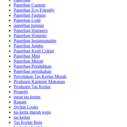
Paperbag Custom
Paperbag Eco Friendly
Paperbag Fashion
Paperbag Gold
paperbag hajatan
Paperbag Hampers
Paperbag Hotprint
Paperbag Instagramable
Paperbag Jumbo
Paperbag Kraft Coklat
Paperbag Mini
Paperbag Murah
Paperbag Pendidikan
Paperbag pernikahan
Percetakan Tas Kertas Murah
Produsen Kantong Makanan
Produsen Tas Kertas
Properti
pusat tas kertas
Ragam
Stylish Looks
tas kerta murah jogja
tas kertas
Tas Kertas Baju