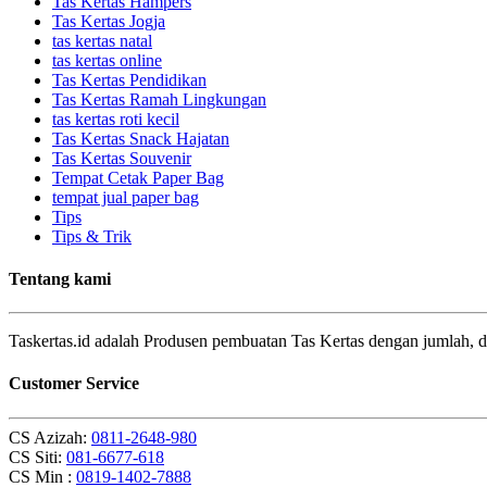
Tas Kertas Hampers
Tas Kertas Jogja
tas kertas natal
tas kertas online
Tas Kertas Pendidikan
Tas Kertas Ramah Lingkungan
tas kertas roti kecil
Tas Kertas Snack Hajatan
Tas Kertas Souvenir
Tempat Cetak Paper Bag
tempat jual paper bag
Tips
Tips & Trik
Tentang kami
Taskertas.id adalah Produsen pembuatan Tas Kertas dengan jumlah, d
Customer Service
CS Azizah:
0811-2648-980
CS Siti:
081-6677-618
CS Min :
0819-1402-7888