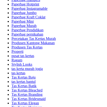
Paperbag Hotprint
Paperbag Instagramable
Paperbag Jumbo
Paperbag Kraft Coklat
Paperbag Mini
Paperbag Murah
Paperbag Pendidikan
Paperbag pernikahan
Percetakan Tas Kertas Murah
Produsen Kantong Makanan
Produsen Tas Kertas
Properti
pusat tas kertas
Ragam
Stylish Looks
tas kerta murah jogja
tas kertas
Tas Kertas Baju
tas kertas bantul
Tas Kertas Batik
Tas Kertas Bleached
Tas Kertas Branding
Tas Kertas Bridesmaid
Tas Kertas Elegan