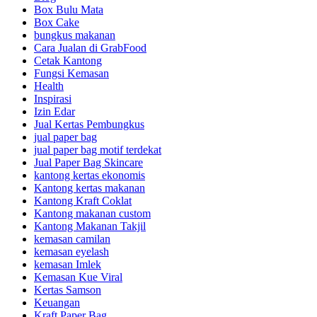
Box Bulu Mata
Box Cake
bungkus makanan
Cara Jualan di GrabFood
Cetak Kantong
Fungsi Kemasan
Health
Inspirasi
Izin Edar
Jual Kertas Pembungkus
jual paper bag
jual paper bag motif terdekat
Jual Paper Bag Skincare
kantong kertas ekonomis
Kantong kertas makanan
Kantong Kraft Coklat
Kantong makanan custom
Kantong Makanan Takjil
kemasan camilan
kemasan eyelash
kemasan Imlek
Kemasan Kue Viral
Kertas Samson
Keuangan
Kraft Paper Bag