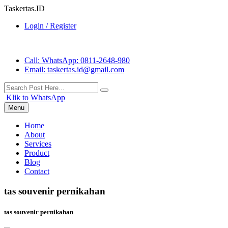
Taskertas.ID
Login / Register
Call
: WhatsApp: 0811-2648-980
Email
: taskertas.id@gmail.com
Klik to WhatsApp
Menu
Home
About
Services
Product
Blog
Contact
tas souvenir pernikahan
tas souvenir pernikahan