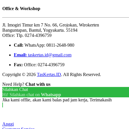
Office & Workshop
Jl. Imogiri Timur km 7 No. 66, Grojokan, Wirokerten
Banguntapan, Bantul, Yogyakarta. 55194
Office: Tlp. 0274-4396759
Call:
WhatsApp: 0811-2648-980
Email:
taskertas.id@gmail.com
Fax:
Office: 0274-4396759
Copyright © 2026
TasKertas.ID
. All Rights Reserved.
Need Help?
Chat with us
Silahkan Chat
Hi! Silahkan chat on
Whatsapp
Jika kami offlie, akan kami balas pad jam kerja, Terimakasih
Anggi