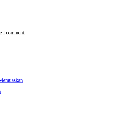
me I comment.
l Memuaskan
u