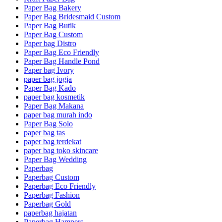
Paper Bag Bakery
Paper Bag Bridesmaid Custom
Paper Bag Butik
Paper Bag Custom
Paper bag Distro
Paper Bag Eco Friendly
Paper Bag Handle Pond
Paper bag Ivory
paper bag jogja
Paper Bag Kado
paper bag kosmetik
Paper Bag Makana
paper bag murah indo
Paper Bag Solo
paper bag tas
paper bag terdekat
paper bag toko skincare
Paper Bag Wedding
Paperbag
Paperbag Custom
Paperbag Eco Friendly
Paperbag Fashion
Paperbag Gold
paperbag hajatan
Paperbag Hampers