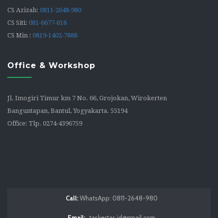
CS Azizah:
0811-2648-980
CS Siti:
081-6677-618
CS Min :
0819-1402-7888
Office & Workshop
Jl. Imogiri Timur km 7 No. 66, Grojokan, Wirokerten
Banguntapan, Bantul, Yogyakarta. 55194
Office: Tlp. 0274-4396759
Call:
WhatsApp: 0811-2648-980
Email:
taskertas.id@gmail.com