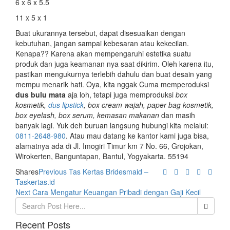
6 x 6 x 5.5
11 x 5 x 1
Buat ukurannya tersebut, dapat disesuaikan dengan
kebutuhan, jangan sampai kebesaran atau kekecilan.
Kenapa?? Karena akan mempengaruhi estetika suatu
produk dan juga keamanan nya saat dikirim. Oleh karena itu,
pastikan mengukurnya terlebih dahulu dan buat desain yang
mempu menarik hati. Oya, kita nggak Cuma memperoduksi
dus bulu mata
aja loh, tetapi juga memproduksi
box
kosmetik,
dus lipstick
, box cream wajah, paper bag kosmetik,
box eyelash, box serum, kemasan makanan
dan masih
banyak lagi. Yuk deh buruan langsung hubungi kita melalui:
0811-2648-980
. Atau mau datang ke kantor kami juga bisa,
alamatnya ada di Jl. Imogiri Timur km 7 No. 66, Grojokan,
Wirokerten, Banguntapan, Bantul, Yogyakarta. 55194
Post
Previous
Shares
Previous
Tas Kertas Bridesmaid –
post:
Taskertas.id
navigation
Next
Next
Cara Mengatur Keuangan Pribadi dengan Gaji Kecil
post:
Recent Posts