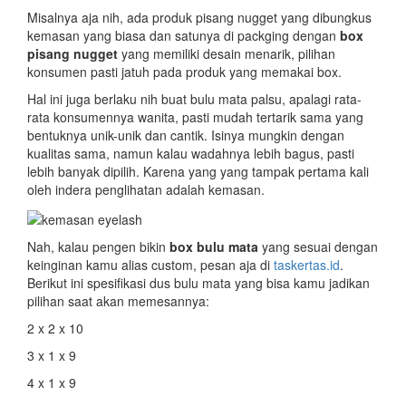
Misalnya aja nih, ada produk pisang nugget yang dibungkus
kemasan yang biasa dan satunya di packging dengan
box
pisang nugget
yang memiliki desain menarik, pilihan
konsumen pasti jatuh pada produk yang memakai box.
Hal ini juga berlaku nih buat bulu mata palsu, apalagi rata-
rata konsumennya wanita, pasti mudah tertarik sama yang
bentuknya unik-unik dan cantik. Isinya mungkin dengan
kualitas sama, namun kalau wadahnya lebih bagus, pasti
lebih banyak dipilih. Karena yang yang tampak pertama kali
oleh indera penglihatan adalah kemasan.
Nah, kalau pengen bikin
box bulu mata
yang sesuai dengan
keinginan kamu alias custom, pesan aja di
taskertas.id
.
Berikut ini spesifikasi dus bulu mata yang bisa kamu jadikan
pilihan saat akan memesannya:
2 x 2 x 10
3 x 1 x 9
4 x 1 x 9