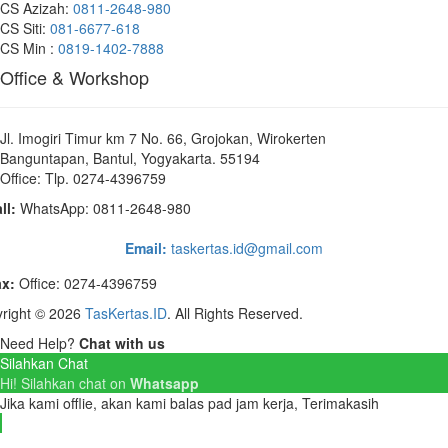
CS Azizah:
0811-2648-980
CS Siti:
081-6677-618
CS Min :
0819-1402-7888
Office & Workshop
Jl. Imogiri Timur km 7 No. 66, Grojokan, Wirokerten
Banguntapan, Bantul, Yogyakarta. 55194
Office: Tlp. 0274-4396759
ll:
WhatsApp: 0811-2648-980
Email:
taskertas.id@gmail.com
ax:
Office: 0274-4396759
right © 2026
TasKertas.ID
. All Rights Reserved.
Need Help?
Chat with us
Silahkan Chat
Hi! Silahkan chat on
Whatsapp
Jika kami offlie, akan kami balas pad jam kerja, Terimakasih