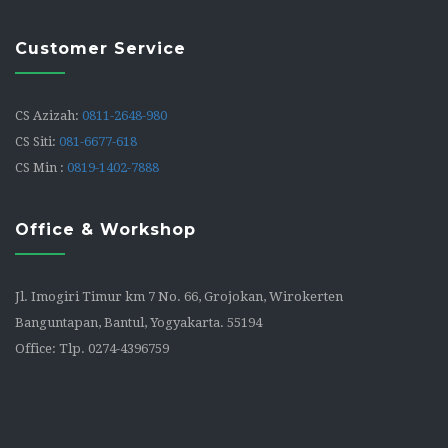
Customer Service
CS Azizah:
0811-2648-980
CS Siti:
081-6677-618
CS Min :
0819-1402-7888
Office & Workshop
Jl. Imogiri Timur km 7 No. 66, Grojokan, Wirokerten
Banguntapan, Bantul, Yogyakarta. 55194
Office: Tlp. 0274-4396759