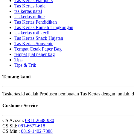
Tas Kertas Hampers
Tas Kertas Jogja
tas kertas natal
tas kertas online
Tas Kertas Pendidikan
Tas Kertas Ramah Lingkungan
tas kertas roti kecil
Tas Kertas Snack Hajatan
Tas Kertas Souvenir
Tempat Cetak Paper Bag
tempat jual paper bag
Tips
Tips & Trik
Tentang kami
Taskertas.id adalah Produsen pembuatan Tas Kertas dengan jumlah, d
Customer Service
CS Azizah:
0811-2648-980
CS Siti:
081-6677-618
CS Min :
0819-1402-7888