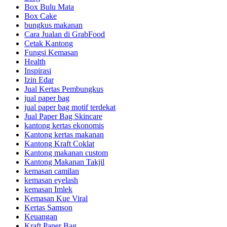
Box Bulu Mata
Box Cake
bungkus makanan
Cara Jualan di GrabFood
Cetak Kantong
Fungsi Kemasan
Health
Inspirasi
Izin Edar
Jual Kertas Pembungkus
jual paper bag
jual paper bag motif terdekat
Jual Paper Bag Skincare
kantong kertas ekonomis
Kantong kertas makanan
Kantong Kraft Coklat
Kantong makanan custom
Kantong Makanan Takjil
kemasan camilan
kemasan eyelash
kemasan Imlek
Kemasan Kue Viral
Kertas Samson
Keuangan
Kraft Paper Bag