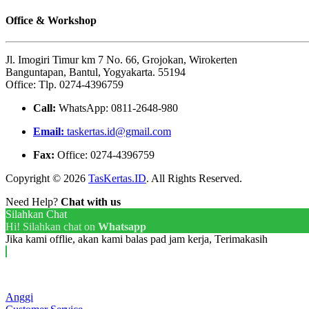
Office & Workshop
Jl. Imogiri Timur km 7 No. 66, Grojokan, Wirokerten
Banguntapan, Bantul, Yogyakarta. 55194
Office: Tlp. 0274-4396759
Call:
WhatsApp: 0811-2648-980
Email:
taskertas.id@gmail.com
Fax:
Office: 0274-4396759
Copyright © 2026
TasKertas.ID
. All Rights Reserved.
Need Help?
Chat with us
Silahkan Chat
Hi! Silahkan chat on
Whatsapp
Jika kami offlie, akan kami balas pad jam kerja, Terimakasih
Anggi