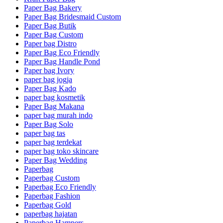
Paper Bag Bakery
Paper Bag Bridesmaid Custom
Paper Bag Butik
Paper Bag Custom
Paper bag Distro
Paper Bag Eco Friendly
Paper Bag Handle Pond
Paper bag Ivory
paper bag jogja
Paper Bag Kado
paper bag kosmetik
Paper Bag Makana
paper bag murah indo
Paper Bag Solo
paper bag tas
paper bag terdekat
paper bag toko skincare
Paper Bag Wedding
Paperbag
Paperbag Custom
Paperbag Eco Friendly
Paperbag Fashion
Paperbag Gold
paperbag hajatan
Paperbag Hampers