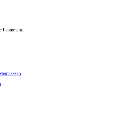
me I comment.
l Memuaskan
u