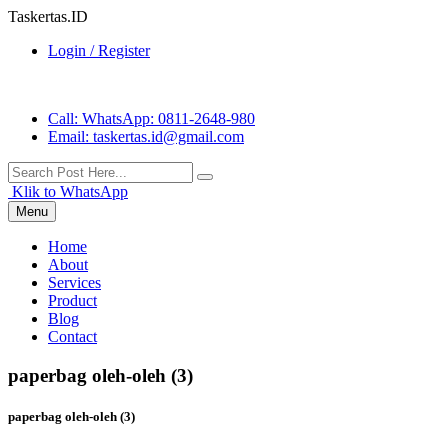
Taskertas.ID
Login / Register
Call
: WhatsApp: 0811-2648-980
Email
: taskertas.id@gmail.com
Klik to WhatsApp
Menu
Home
About
Services
Product
Blog
Contact
paperbag oleh-oleh (3)
paperbag oleh-oleh (3)