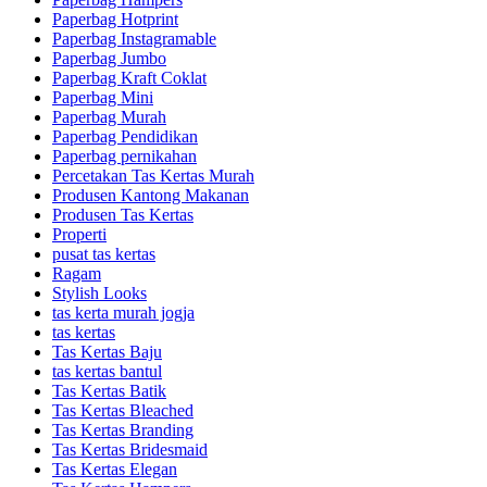
Paperbag Hotprint
Paperbag Instagramable
Paperbag Jumbo
Paperbag Kraft Coklat
Paperbag Mini
Paperbag Murah
Paperbag Pendidikan
Paperbag pernikahan
Percetakan Tas Kertas Murah
Produsen Kantong Makanan
Produsen Tas Kertas
Properti
pusat tas kertas
Ragam
Stylish Looks
tas kerta murah jogja
tas kertas
Tas Kertas Baju
tas kertas bantul
Tas Kertas Batik
Tas Kertas Bleached
Tas Kertas Branding
Tas Kertas Bridesmaid
Tas Kertas Elegan