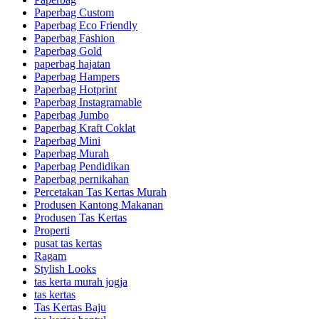
Paperbag Custom
Paperbag Eco Friendly
Paperbag Fashion
Paperbag Gold
paperbag hajatan
Paperbag Hampers
Paperbag Hotprint
Paperbag Instagramable
Paperbag Jumbo
Paperbag Kraft Coklat
Paperbag Mini
Paperbag Murah
Paperbag Pendidikan
Paperbag pernikahan
Percetakan Tas Kertas Murah
Produsen Kantong Makanan
Produsen Tas Kertas
Properti
pusat tas kertas
Ragam
Stylish Looks
tas kerta murah jogja
tas kertas
Tas Kertas Baju