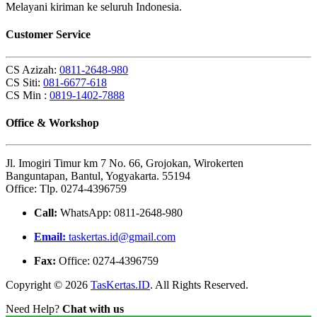
Melayani kiriman ke seluruh Indonesia.
Customer Service
CS Azizah:
0811-2648-980
CS Siti:
081-6677-618
CS Min :
0819-1402-7888
Office & Workshop
Jl. Imogiri Timur km 7 No. 66, Grojokan, Wirokerten
Banguntapan, Bantul, Yogyakarta. 55194
Office: Tlp. 0274-4396759
Call:
WhatsApp: 0811-2648-980
Email:
taskertas.id@gmail.com
Fax:
Office: 0274-4396759
Copyright © 2026
TasKertas.ID
. All Rights Reserved.
Need Help?
Chat with us