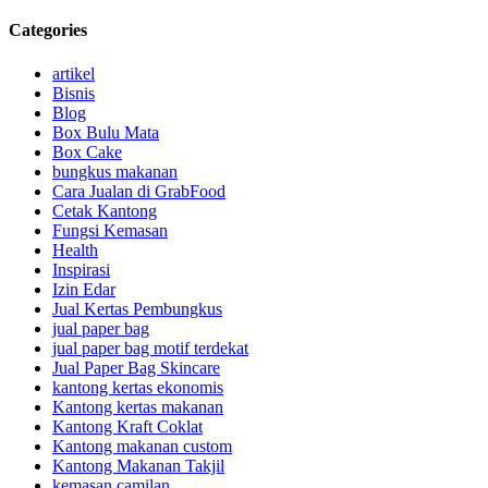
Categories
artikel
Bisnis
Blog
Box Bulu Mata
Box Cake
bungkus makanan
Cara Jualan di GrabFood
Cetak Kantong
Fungsi Kemasan
Health
Inspirasi
Izin Edar
Jual Kertas Pembungkus
jual paper bag
jual paper bag motif terdekat
Jual Paper Bag Skincare
kantong kertas ekonomis
Kantong kertas makanan
Kantong Kraft Coklat
Kantong makanan custom
Kantong Makanan Takjil
kemasan camilan