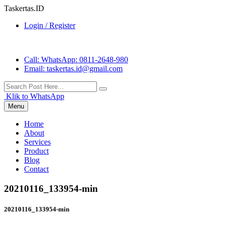
Taskertas.ID
Login / Register
Call
: WhatsApp: 0811-2648-980
Email
: taskertas.id@gmail.com
Klik to WhatsApp
Menu
Home
About
Services
Product
Blog
Contact
20210116_133954-min
20210116_133954-min