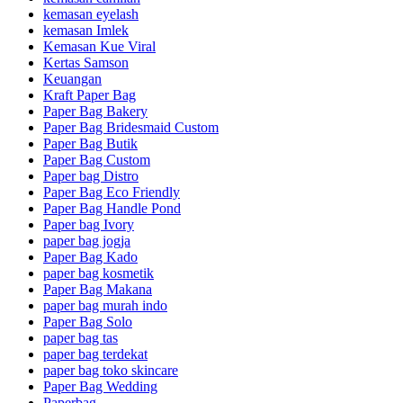
kemasan eyelash
kemasan Imlek
Kemasan Kue Viral
Kertas Samson
Keuangan
Kraft Paper Bag
Paper Bag Bakery
Paper Bag Bridesmaid Custom
Paper Bag Butik
Paper Bag Custom
Paper bag Distro
Paper Bag Eco Friendly
Paper Bag Handle Pond
Paper bag Ivory
paper bag jogja
Paper Bag Kado
paper bag kosmetik
Paper Bag Makana
paper bag murah indo
Paper Bag Solo
paper bag tas
paper bag terdekat
paper bag toko skincare
Paper Bag Wedding
Paperbag