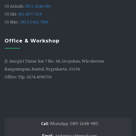
CS Azizah:
0811-2648-980
CS Siti:
081-6677-618
CS Min :
0819-1402-7888
Office & Workshop
Jl. Imogiri Timur km 7 No. 66, Grojokan, Wirokerten
Banguntapan, Bantul, Yogyakarta. 55194
Office: Tlp. 0274-4396759
Call:
WhatsApp: 0811-2648-980
Email:
taskertas.id@gmail.com