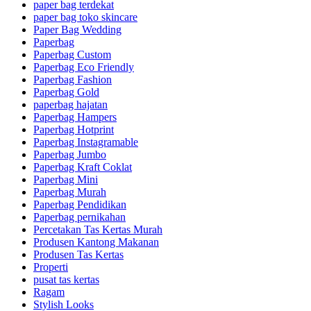
paper bag terdekat
paper bag toko skincare
Paper Bag Wedding
Paperbag
Paperbag Custom
Paperbag Eco Friendly
Paperbag Fashion
Paperbag Gold
paperbag hajatan
Paperbag Hampers
Paperbag Hotprint
Paperbag Instagramable
Paperbag Jumbo
Paperbag Kraft Coklat
Paperbag Mini
Paperbag Murah
Paperbag Pendidikan
Paperbag pernikahan
Percetakan Tas Kertas Murah
Produsen Kantong Makanan
Produsen Tas Kertas
Properti
pusat tas kertas
Ragam
Stylish Looks