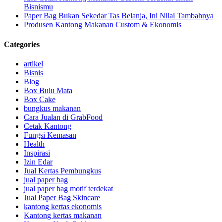
Bisnismu
Paper Bag Bukan Sekedar Tas Belanja, Ini Nilai Tambahnya
Produsen Kantong Makanan Custom & Ekonomis
Categories
artikel
Bisnis
Blog
Box Bulu Mata
Box Cake
bungkus makanan
Cara Jualan di GrabFood
Cetak Kantong
Fungsi Kemasan
Health
Inspirasi
Izin Edar
Jual Kertas Pembungkus
jual paper bag
jual paper bag motif terdekat
Jual Paper Bag Skincare
kantong kertas ekonomis
Kantong kertas makanan