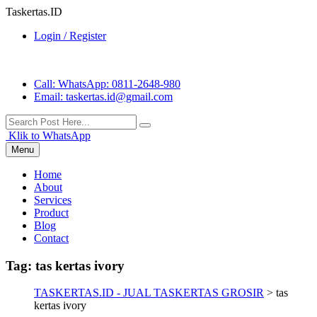
Taskertas.ID
Login / Register
Call
: WhatsApp: 0811-2648-980
Email
: taskertas.id@gmail.com
Klik to WhatsApp
Menu
Home
About
Services
Product
Blog
Contact
Tag:
tas kertas ivory
TASKERTAS.ID - JUAL TASKERTAS GROSIR
>
tas
kertas ivory