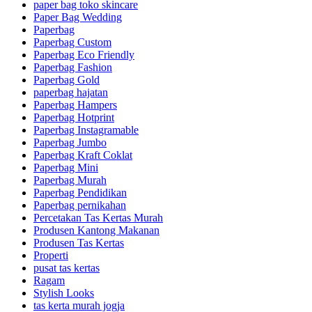
paper bag toko skincare
Paper Bag Wedding
Paperbag
Paperbag Custom
Paperbag Eco Friendly
Paperbag Fashion
Paperbag Gold
paperbag hajatan
Paperbag Hampers
Paperbag Hotprint
Paperbag Instagramable
Paperbag Jumbo
Paperbag Kraft Coklat
Paperbag Mini
Paperbag Murah
Paperbag Pendidikan
Paperbag pernikahan
Percetakan Tas Kertas Murah
Produsen Kantong Makanan
Produsen Tas Kertas
Properti
pusat tas kertas
Ragam
Stylish Looks
tas kerta murah jogja