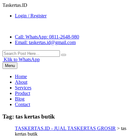
Taskertas.ID
Login / Register
Call
: WhatsApp: 0811-2648-980
Email
: taskertas.id@gmail.com
Klik to WhatsApp
Menu
Home
About
Services
Product
Blog
Contact
Tag:
tas kertas butik
TASKERTAS.ID - JUAL TASKERTAS GROSIR
>
tas
kertas butik