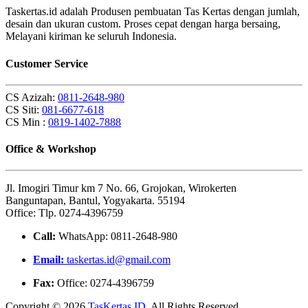
Taskertas.id adalah Produsen pembuatan Tas Kertas dengan jumlah,
desain dan ukuran custom. Proses cepat dengan harga bersaing,
Melayani kiriman ke seluruh Indonesia.
Customer Service
CS Azizah:
0811-2648-980
CS Siti:
081-6677-618
CS Min :
0819-1402-7888
Office & Workshop
Jl. Imogiri Timur km 7 No. 66, Grojokan, Wirokerten
Banguntapan, Bantul, Yogyakarta. 55194
Office: Tlp. 0274-4396759
Call:
WhatsApp: 0811-2648-980
Email:
taskertas.id@gmail.com
Fax:
Office: 0274-4396759
Copyright © 2026
TasKertas.ID
. All Rights Reserved.