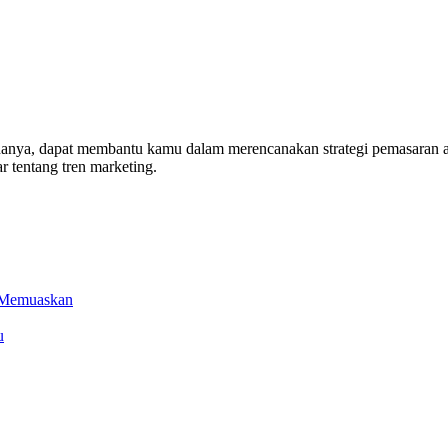
enanya, dapat membantu kamu dalam merencanakan strategi pemasaran a
r tentang tren marketing.
l Memuaskan
u