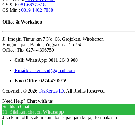
CS Siti:
081-6677-618
CS Min :
0819-1402-7888
Office & Workshop
Jl. Imogiri Timur km 7 No. 66, Grojokan, Wirokerten
Banguntapan, Bantul, Yogyakarta. 55194
Office: Tlp. 0274-4396759
Call:
WhatsApp: 0811-2648-980
Email:
taskertas.id@gmail.com
Fax:
Office: 0274-4396759
Copyright © 2026
TasKertas.ID
. All Rights Reserved.
Need Help?
Chat with us
Silahkan Chat
Hi! Silahkan chat on
Whatsapp
Jika kami offlie, akan kami balas pad jam kerja, Terimakasih