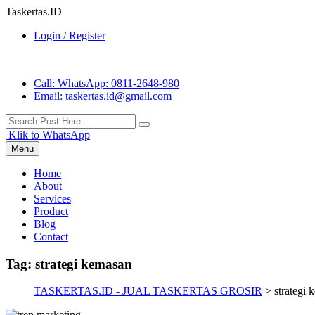
Taskertas.ID
Login / Register
Call
: WhatsApp: 0811-2648-980
Email
: taskertas.id@gmail.com
Klik to WhatsApp
Menu
Home
About
Services
Product
Blog
Contact
Tag:
strategi kemasan
TASKERTAS.ID - JUAL TASKERTAS GROSIR
>
strategi