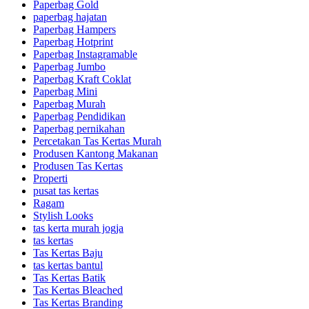
Paperbag Gold
paperbag hajatan
Paperbag Hampers
Paperbag Hotprint
Paperbag Instagramable
Paperbag Jumbo
Paperbag Kraft Coklat
Paperbag Mini
Paperbag Murah
Paperbag Pendidikan
Paperbag pernikahan
Percetakan Tas Kertas Murah
Produsen Kantong Makanan
Produsen Tas Kertas
Properti
pusat tas kertas
Ragam
Stylish Looks
tas kerta murah jogja
tas kertas
Tas Kertas Baju
tas kertas bantul
Tas Kertas Batik
Tas Kertas Bleached
Tas Kertas Branding