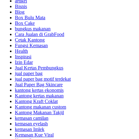
artikel
Bisnis
Blog
Box Bulu Mata
Box Cake
bungkus makanan
Cara Jualan di GrabFood
Cetak Kantong
Fungsi Kemasan
Health
Inspirasi
Izin Edar
Jual Kertas Pembungkus
jual paper bag
jual paper bag motif terdekat
Jual Paper Bag Skincare
kantong kertas ekonomis
Kantong kertas makanan
Kantong Kraft Coklat
Kantong makanan custom
Kantong Makanan Takjil
kemasan camilan
kemasan eyelash
kemasan Imlek
Kemasan Kue Viral