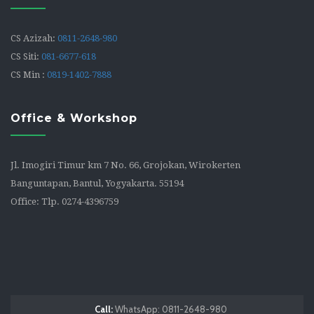
CS Azizah:
0811-2648-980
CS Siti:
081-6677-618
CS Min :
0819-1402-7888
Office & Workshop
Jl. Imogiri Timur km 7 No. 66, Grojokan, Wirokerten
Banguntapan, Bantul, Yogyakarta. 55194
Office: Tlp. 0274-4396759
Call:
WhatsApp: 0811-2648-980