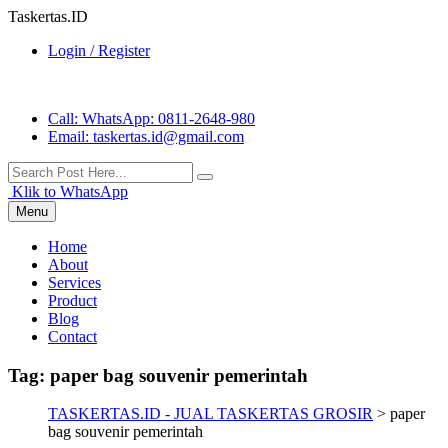
Taskertas.ID
Login / Register
Call
: WhatsApp: 0811-2648-980
Email
: taskertas.id@gmail.com
Klik to WhatsApp
Menu
Home
About
Services
Product
Blog
Contact
Tag:
paper bag souvenir pemerintah
TASKERTAS.ID - JUAL TASKERTAS GROSIR
>
paper
bag souvenir pemerintah