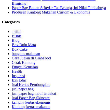
Bisnismu
Paper Bag Bukan Sekedar Tas Belanja, Ini Nilai Tambahnya
Produsen Kantong Makanan Custom & Ekonomis
Categories
artikel
Bisnis
Blog
Box Bulu Mata
Box Cake
bungkus makanan
Cara Jualan di GrabFood
Cetak Kantong
Fungsi Kemasan
Health
Inspirasi
Izin Edar
Jual Kertas Pembungkus
jual paper bag
jual paper bag motif terdekat
Jual Paper Bag Skincare
kantong kertas ekonomis
Kantong kertas makanan