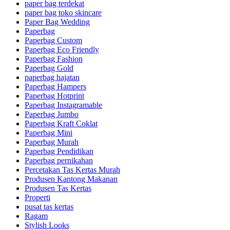
paper bag terdekat
paper bag toko skincare
Paper Bag Wedding
Paperbag
Paperbag Custom
Paperbag Eco Friendly
Paperbag Fashion
Paperbag Gold
paperbag hajatan
Paperbag Hampers
Paperbag Hotprint
Paperbag Instagramable
Paperbag Jumbo
Paperbag Kraft Coklat
Paperbag Mini
Paperbag Murah
Paperbag Pendidikan
Paperbag pernikahan
Percetakan Tas Kertas Murah
Produsen Kantong Makanan
Produsen Tas Kertas
Properti
pusat tas kertas
Ragam
Stylish Looks