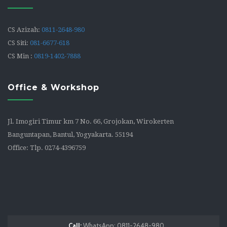
CS Azizah:
0811-2648-980
CS Siti:
081-6677-618
CS Min :
0819-1402-7888
Office & Workshop
Jl. Imogiri Timur km 7 No. 66, Grojokan, Wirokerten
Banguntapan, Bantul, Yogyakarta. 55194
Office: Tlp. 0274-4396759
Call:
WhatsApp: 0811-2648-980