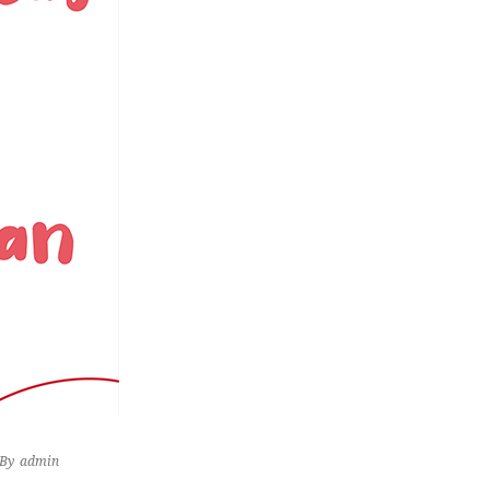
By
admin