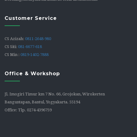
Customer Service
CS Azizah:
0811-2648-980
CS Siti:
081-6677-618
CS Min :
0819-1402-7888
Office & Workshop
Jl. Imogiri Timur km 7 No. 66, Grojokan, Wirokerten
Banguntapan, Bantul, Yogyakarta. 55194
Office: Tlp. 0274-4396759