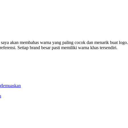
i saya akan membahas warna yang paling cocok dan menarik buat logo
ferensi. Setiap brand besar pasti memiliki warna khas tersendiri.
l Memuaskan
u