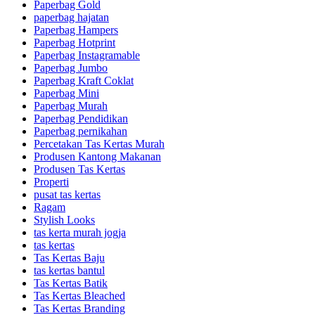
Paperbag Gold
paperbag hajatan
Paperbag Hampers
Paperbag Hotprint
Paperbag Instagramable
Paperbag Jumbo
Paperbag Kraft Coklat
Paperbag Mini
Paperbag Murah
Paperbag Pendidikan
Paperbag pernikahan
Percetakan Tas Kertas Murah
Produsen Kantong Makanan
Produsen Tas Kertas
Properti
pusat tas kertas
Ragam
Stylish Looks
tas kerta murah jogja
tas kertas
Tas Kertas Baju
tas kertas bantul
Tas Kertas Batik
Tas Kertas Bleached
Tas Kertas Branding