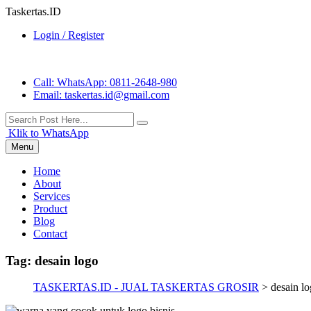
Taskertas.ID
Login / Register
Call
: WhatsApp: 0811-2648-980
Email
: taskertas.id@gmail.com
Klik to WhatsApp
Menu
Home
About
Services
Product
Blog
Contact
Tag:
desain logo
TASKERTAS.ID - JUAL TASKERTAS GROSIR
>
desain l