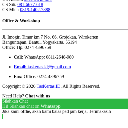
CS Siti:
081-6677-618
CS Min :
0819-1402-7888
Office & Workshop
Jl. Imogiri Timur km 7 No. 66, Grojokan, Wirokerten
Banguntapan, Bantul, Yogyakarta. 55194
Office: Tlp. 0274-4396759
Call:
WhatsApp: 0811-2648-980
Email:
taskertas.id@gmail.com
Fax:
Office: 0274-4396759
Copyright © 2026
TasKertas.ID
. All Rights Reserved.
Need Help?
Chat with us
Silahkan Chat
Hi! Silahkan chat on
Whatsapp
Jika kami offlie, akan kami balas pad jam kerja, Terimakasih