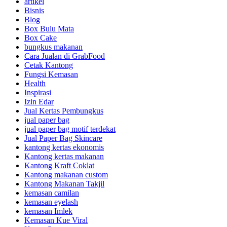
artikel
Bisnis
Blog
Box Bulu Mata
Box Cake
bungkus makanan
Cara Jualan di GrabFood
Cetak Kantong
Fungsi Kemasan
Health
Inspirasi
Izin Edar
Jual Kertas Pembungkus
jual paper bag
jual paper bag motif terdekat
Jual Paper Bag Skincare
kantong kertas ekonomis
Kantong kertas makanan
Kantong Kraft Coklat
Kantong makanan custom
Kantong Makanan Takjil
kemasan camilan
kemasan eyelash
kemasan Imlek
Kemasan Kue Viral