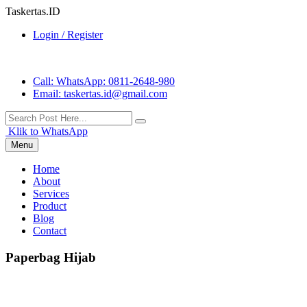
Taskertas.ID
Login / Register
Call
: WhatsApp: 0811-2648-980
Email
: taskertas.id@gmail.com
Klik to WhatsApp
Menu
Home
About
Services
Product
Blog
Contact
Paperbag Hijab