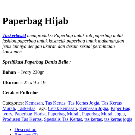
Paperbag Hijab
Taskertas.id
memproduksi Paperbag untuk roti,paperbag untuk
fashion,paperbag untuk kosmetik,paperbag untuk makanan,dan
jenis lainnya dengan ukuran dan desain sesuai permintaan
konsumen.
Spesifikasi Paperbag Dania Belle :
Bahan =
Ivory 230gr
Ukuran =
25 x 9 x 19
Cetak = Fullcolor
Categories:
Kemasan
,
Tas Kertas
,
Tas Kertas Jogja
,
Tas Kertas
Murah
,
Taskertas
Tags:
Cetak kemasan
,
Kemasan Jogja
,
Paper Bag
ivory
,
Paperbag Florist
,
Paperbag Murah
,
Paperbag Murah Jogja
,
Produsen Tas Kertas
,
Spesialis Tas Kertas
,
tas kertas
,
tas kertas jogja
Description
Reviews (0)