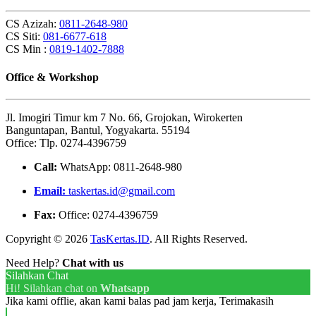
CS Azizah:
0811-2648-980
CS Siti:
081-6677-618
CS Min :
0819-1402-7888
Office & Workshop
Jl. Imogiri Timur km 7 No. 66, Grojokan, Wirokerten
Banguntapan, Bantul, Yogyakarta. 55194
Office: Tlp. 0274-4396759
Call:
WhatsApp: 0811-2648-980
Email:
taskertas.id@gmail.com
Fax:
Office: 0274-4396759
Copyright © 2026
TasKertas.ID
. All Rights Reserved.
Need Help?
Chat with us
Silahkan Chat
Hi! Silahkan chat on
Whatsapp
Jika kami offlie, akan kami balas pad jam kerja, Terimakasih