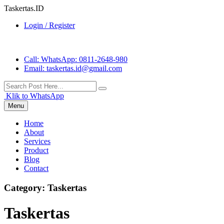
Taskertas.ID
Login / Register
Call
: WhatsApp: 0811-2648-980
Email
: taskertas.id@gmail.com
Klik to WhatsApp
Menu
Home
About
Services
Product
Blog
Contact
Category:
Taskertas
Taskertas