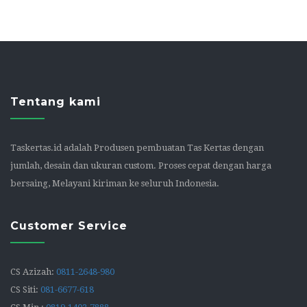
Tentang kami
Taskertas.id adalah Produsen pembuatan Tas Kertas dengan
jumlah, desain dan ukuran custom. Proses cepat dengan harga
bersaing, Melayani kiriman ke seluruh Indonesia.
Customer Service
CS Azizah:
0811-2648-980
CS Siti:
081-6677-618