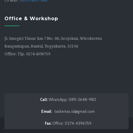
CS Min :
0819-1402-7888
Office & Workshop
Jl. Imogiri Timur km 7 No. 66, Grojokan, Wirokerten
Banguntapan, Bantul, Yogyakarta. 55194
Office: Tlp. 0274-4396759
Call:
WhatsApp: 0811-2648-980
Email:
taskertas.id@gmail.com
Fax:
Office: 0274-4396759