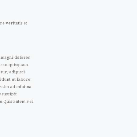
e veritatis et
r magni dolores
porro quisquam
tur, adipisci
idunt ut labore
 enim ad minima
 suscipit
u Quis autem vel