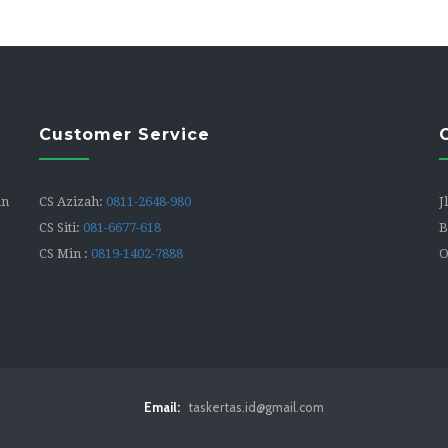
Customer Service
an
CS Azizah:
0811-2648-980
J
CS Siti:
081-6677-618
B
CS Min :
0819-1402-7888
O
Email:
taskertas.id@gmail.com