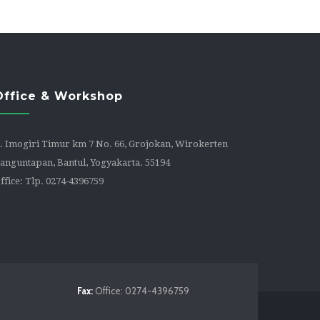
Office & Workshop
l. Imogiri Timur km 7 No. 66, Grojokan, Wirokerten
anguntapan, Bantul, Yogyakarta. 55194
ffice: Tlp. 0274-4396759
Fax:
Office: 0274-4396759