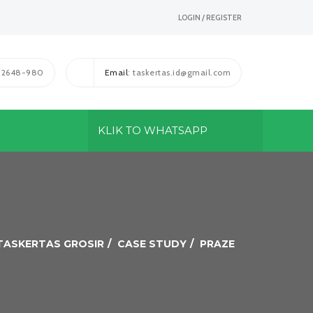
LOGIN / REGISTER
1-2648-980
Email
: taskertas.id@gmail.com
KLIK TO WHATSAPP
 TASKERTAS GROSIR
CASE STUDY
PRAZE