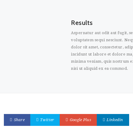
Results
Aspernatur aut odit aut fugit, 
voluptatem sequi nesciunt. Ne
dolor sit amet, consectetur, ad
incidunt ut labore et dolore m
minima veniam, quis nostrum ex
nisi ut aliquid ex ea commod.
Share
Twitter
Google Plus
Linkedin