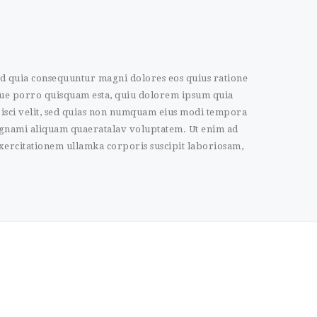
sed quia consequuntur magni dolores eos quius ratione
que porro quisquam esta, quiu dolorem ipsum quia
ipisci velit, sed quias non numquam eius modi tempora
agnami aliquam quaeratalav voluptatem. Ut enim ad
ercitationem ullamka corporis suscipit laboriosam,